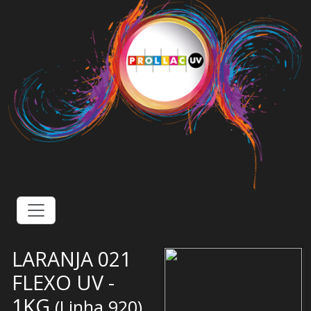
LARANJA 021
FLEXO UV -
1KG
(
Linha 920
)