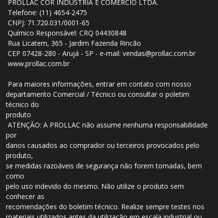
PROLLAC COR INDÚSTRIA E COMÉRCIO LTDA.
Telefone: (11) 4654-2475
CNPJ: 71.720.031/0001-65
Químico Responsável: CRQ 04430848
Rua Licatem, 365 - Jardim Fazenda Rincão
CEP 07428-280 - Arujá - SP - e-mail: vendas@prollac.com.br
www.prollac.com.br
Para maiores informações, entrar em contato com nosso
departamento Comercial / Técnico ou consultar o poletim
técnico do
produto
ATENÇÃO: A PROLLAC não assume nenhuma responsabilidade
por
danos causados ao comprador ou terceiros provocados pelo
produto,
se medidas razoáveis de segurança não forem tomadas, bem
como
pelo uso indevido do mesmo. Não utilize o produto sem
conhecer as
recomendações do boletim técnico. Realize sempre testes nos
materiais utilizados antes da utilização em escala industrial ou