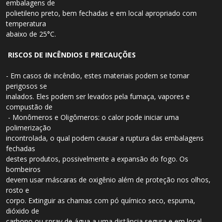
embalagens de
polietileno preto, bem fechadas e em local apropriado com
temperatura
abaixo de 25°C.
RISCOS DE INCÊNDIOS E PRECAUÇÕES
- Em casos de incêndio, estes materiais podem se tornar
perigosos se
inalados. Eles podem ser levados pela fumaça, vapores e
compustão de
- Monômeros e Oligômeros: o calor pode iniciar uma
polimerização
incontrolada, o qual podem causar a ruptura das embalagens
fechadas
destes produtos, possivelmente a expansão do fogo. Os
bombeiros
devem usar máscaras de oxigênio além de proteção nos olhos,
rosto e
corpo. Extinguir as chamas com pó químico seco, espuma,
dióxido de
carbono ou spray de água a uma distância segura e em local