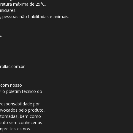
ratura máxima de 25°C,
niciares.
, pessoas não habilitadas e animais.
.
rollac.com.br
o com nosso
r o poletim técnico do
sponsabilidade por
ovocados pelo produto,
em tomadas, bem como
oduto sem conhecer as
empre testes nos