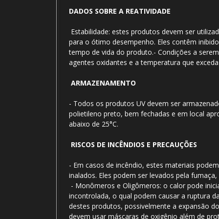
DADOS SOBRE A REATIVIDADE
Estabilidade: estes produtos devem ser utili
para o ótimo desempenho. Eles contêm inibid
tempo de vida do produto.- Condições a serem 
agentes oxidantes e a temperatura que exceda
ARMAZENAMENTO
- Todos os produtos UV devem ser armazena
polietileno preto, bem fechadas e em local a
abaixo de 25°C.
RISCOS DE INCÊNDIOS E PRECAUÇÕES
- Em casos de incêndio, estes materiais podem
inalados. Eles podem ser levados pela fumaça
- Monômeros e Oligômeros: o calor pode inic
incontrolada, o qual podem causar a ruptura 
destes produtos, possivelmente a expansão d
devem usar máscaras de oxigênio além de pro