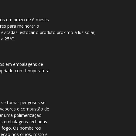
zados em prazo de 6 meses
ores para melhorar o
evitadas: estocar o produto próximo a luz solar,
 a 25°C.
dos em embalagens de
propriado com temperatura
 se tornar perigosos se
, vapores e compustão de
iar uma polimerização
das embalagens fechadas
o fogo. Os bombeiros
teção nos olhos, rosto e