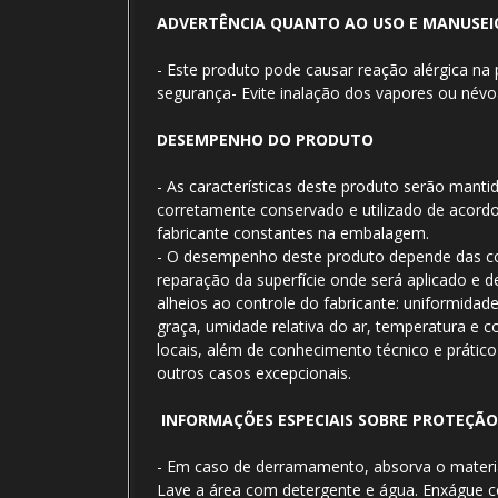
ADVERTÊNCIA QUANTO AO USO E MANUSEI
- Este produto pode causar reação alérgica na
segurança- Evite inalação dos vapores ou névo
DESEMPENHO DO PRODUTO
- As características deste produto serão manti
corretamente conservado e utilizado de acord
fabricante constantes na embalagem.
- O desempenho deste produto depende das co
reparação da superfície onde será aplicado e d
alheios ao controle do fabricante: uniformidad
graça, umidade relativa do ar, temperatura e c
locais, além de conhecimento técnico e prátic
outros casos excepcionais.
INFORMAÇÕES ESPECIAIS SOBRE PROTEÇÃO
- Em caso de derramamento, absorva o materia
Lave a área com detergente e água. Enxágue 