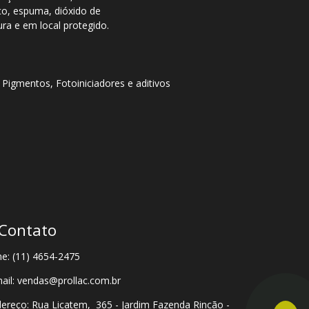
co, espuma, dióxido de
ra e em local protegido.
 Pigmentos, Fotoiniciadores e aditivos
Contato
e: (11) 4654-2475
ail: vendas@prollac.com.br
ereço: Rua Licatem, 365 - Jardim Fazenda Rincão -