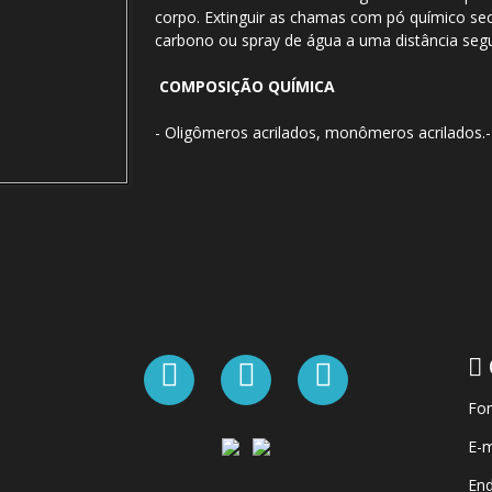
corpo. Extinguir as chamas com pó químico se
carbono ou spray de água a uma distância segu
COMPOSIÇÃO QUÍMICA
- Oligômeros acrilados, monômeros acrilados.-
Fon
E-m
End