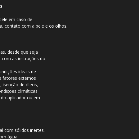
O
 pele em caso de
a, contato com a pele e os olhos.
das, desde que seja
o com as instruções do
ndições ideais de
e fatores externos
e, isenção de óleos,
ondições climáticas
o do aplicador ou em
l com sólidos inertes.
com água.