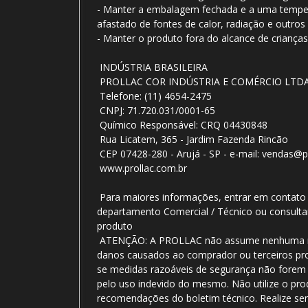
- Manter a embalagem fechada e a uma tempe
afastado de fontes de calor, radiação e outros i
- Manter o produto fora do alcance de crianças
INDÚSTRIA BRASILEIRA
PROLLAC COR INDÚSTRIA E COMÉRCIO LTDA
Telefone: (11) 4654-2475
CNPJ: 71.720.031/0001-65
Químico Responsável: CRQ 04430848
Rua Licatem, 365 - Jardim Fazenda Rincão
CEP 07428-280 - Arujá - SP - e-mail: vendas@p
www.prollac.com.br
Para maiores informações, entrar em contat
departamento Comercial / Técnico ou consulta
produto
ATENÇÃO: A PROLLAC não assume nenhuma re
danos causados ao comprador ou terceiros pr
se medidas razoáveis de segurança não for
pelo uso indevido do mesmo. Não utilize o pr
recomendações do boletim técnico. Realize s