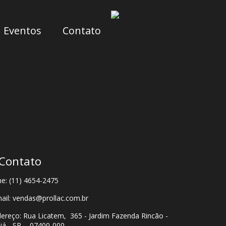
Eventos
Contato
Contato
e: (11) 4654-2475
ail: vendas@prollac.com.br
ereço: Rua Licatem, 365 - Jardim Fazenda Rincão -
já - SP - 07400-000