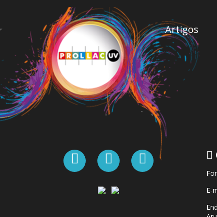
Artigos
Fon
E-m
End
Aru